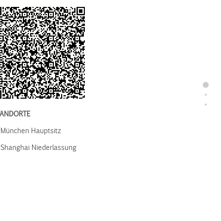
part1
part
part
TANDORTE
München Hauptsitz
Shanghai Niederlassung