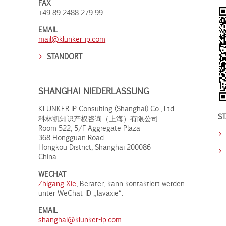
FAX
+49 89 2488 279 99
EMAIL
mail@klunker-ip.com
STANDORT
SHANGHAI NIEDERLASSUNG
KLUNKER IP Consulting (Shanghai) Co., Ltd.
S
科林凯知识产权咨询（上海）有限公司
Room 522, 5/F Aggregate Plaza
368 Hongguan Road
Hongkou District, Shanghai 200086
China
WECHAT
Zhigang Xie
, Berater, kann kontaktiert werden
unter WeChat-ID „lavaxie“.
EMAIL
shanghai@klunker-ip.com