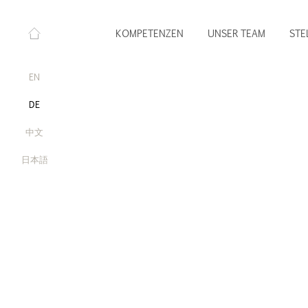
KOMPETENZEN
UNSER TEAM
STE
EN
DE
中文
日本語